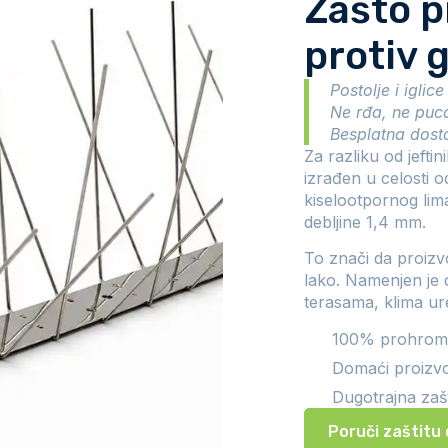
Zašto p
protiv 
Postolje i igli
Ne rđa, ne puc
Besplatna dost
Za razliku od jeftin
izrađen u celosti 
kiselootpornog lim
debljine 1,4 mm.
To znači da proizv
lako. Namenjen je 
terasama, klima ur
100% prohrom
Domaći proizv
Dugotrajna zašt
Poruči zaštitu