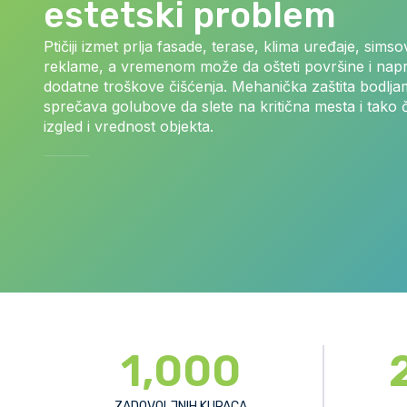
estetski problem
Ptičiji izmet prlja fasade, terase, klima uređaje, simso
reklame, a vremenom može da ošteti površine i napr
dodatne troškove čišćenja. Mehanička zaštita bodlj
sprečava golubove da slete na kritična mesta i tako
izgled i vrednost objekta.
1,000
ZADOVOLJNIH KUPACA