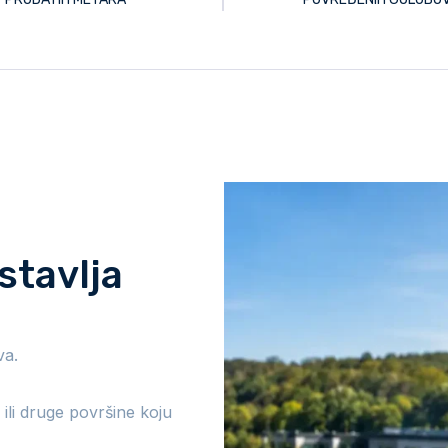
stavlja
va.
 ili druge površine koju