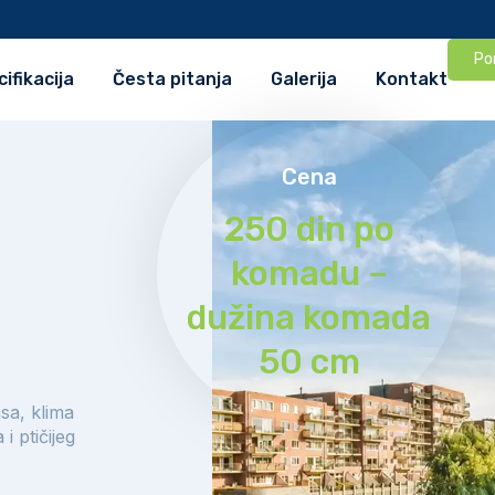
Po
ifikacija
Česta pitanja
Galerija
Kontakt
Cena
250 din po
komadu –
dužina komada
50 cm
sa, klima
i ptičijeg