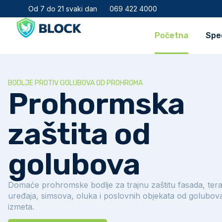
Od 7 do 21 svaki dan
069 422 4000
Početna
Spec
BODLJE PROTIV GOLUBOVA OD PROHROMA
Prohormska
zaštita od
golubova
Domaće prohromske bodlje za trajnu zaštitu fasada, tera
uređaja, simsova, oluka i poslovnih objekata od golubova 
izmeta.