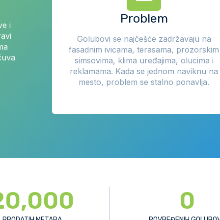
Problem
ve i
avi
Golubovi se najčešće zadržavaju na
ama
fasadnim ivicama, terasama, prozorskim
 čuva
simsovima, klima uređajima, olucima i
reklamama. Kada se jednom naviknu na
mesto, problem se stalno ponavlja.
20,000
0
PRODATIH METARA
POVREĐENIH GOLUBO