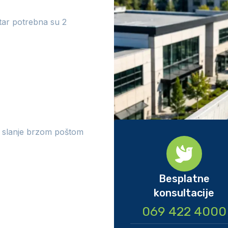
tar potrebna su 2
i slanje brzom poštom
Besplatne
konsultacije
069 422 4000