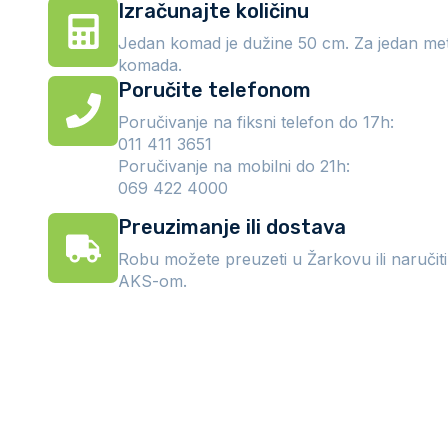
Izračunajte količinu
Jedan komad je dužine 50 cm. Za jedan me
komada.
Poručite telefonom
Poručivanje na fiksni telefon do 17h:
011 411 3651
Poručivanje na mobilni do 21h:
069 422 4000
Preuzimanje ili dostava
Robu možete preuzeti u Žarkovu ili naručit
AKS-om.