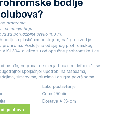
rohromske bodlje
golubova?
ce od prohroma
a i ne menja boju
ava za porudžbine preko 100 m.
ih bodlji sa plastičnim postoljem, naš proizvod je
od prohroma. Postolje je od sjajnog prohromskog
a AISI 304, a iglice su od opružne prohromske žice
od ne rđa, ne puca, ne menja boju i ne deformiše se
dugotrajnoj spoljašnjoj upotrebi na fasadama,
eđajima, simsovima, olucima i drugim površinama.
Lako postavljanje
od
Cena 250 din
ita
Dostava AKS-om
 od golubova