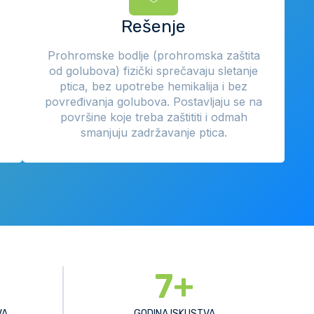
Rešenje
Prohromske bodlje (prohromska zaštita
od golubova) fizički sprečavaju sletanje
ptica, bez upotrebe hemikalija i bez
povređivanja golubova. Postavljaju se na
površine koje treba zaštititi i odmah
smanjuju zadržavanje ptica.
7
+
VA
GODINA ISKUSTVA